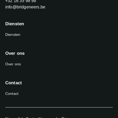
Telefoonnummer
+32 16 35 98 98
E-mail
info@bridgeneers.be
Diensten
Diensten
Over ons
Over ons
Contact
Contact