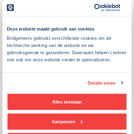
naar de app.
Persconferentie met Jan
Deze website maakt gebruik van cookies
Jambon
Bridgeneers gebruikt verschillende cookies om de
technische werking van de website en uw
De aftrap van de campagne werd gegeven met een
gebruiksgemak te garanderen. Daarnaast helpen cookies
opvallende persconferentie in Brasschaat. Eén van de
ons ook om onze website verder te optimaliseren.
dertien pilootgemeenten die tegelijkertijd ook een
lokale versie van de app, met extra functionaliteiten,
introduceerden. Minister-president Jan Jambon stelde,
Details tonen
in zijn thuisgemeente, de app en de campagne voor. Wij
zorgden voor de aankleding van het gemeentehuis.
Alles toestaan
Brede campagne voor breed
publiek
Aanpassen